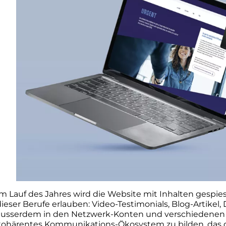
m Lauf des Jahres wird die Website mit Inhalten gespies
dieser Berufe erlauben: Video-Testimonials, Blog-Artike
ausserdem in den Netzwerk-Konten und verschiedenen
kohärentes Kommunikations-Ökosystem zu bilden, das die