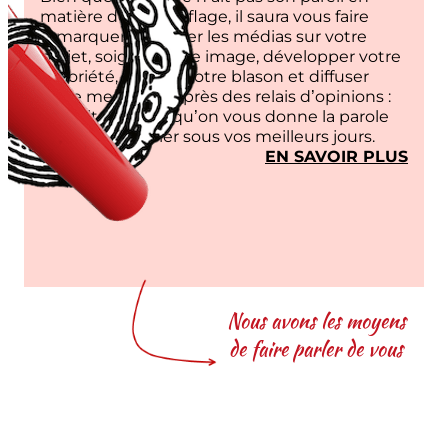
matière de camouflage, il saura vous faire
remarquer. Focaliser les médias sur votre
projet, soigner votre image, développer votre
notoriété, redorer votre blason et diffuser
votre message auprès des relais d’opinions :
Trio fait en sorte qu’on vous donne la parole
pour vous révéler sous vos meilleurs jours.
:
EN SAVOIR PLUS
PUB
REL
Nous avons les moyens
de faire parler de vous