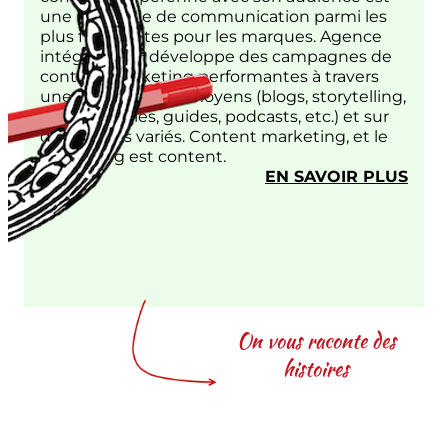
une méthode de communication parmi les
plus florissantes pour les marques. Agence
intégrée, Trio développe des campagnes de
content marketing performantes à travers
une multitude de moyens (blogs, storytelling,
vidéos, articles, guides, podcasts, etc.) et sur
des médias variés. Content marketing, et le
marketing est content.
:
EN SAVOIR PLUS
CON
MAR
On vous raconte des
histoires