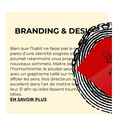
BRANDING & DESIGN
Bien que l’habit ne fasse pas le moine, vous
parez d’une identité soignée et distinctive
pourrait néanmoins vous propulser vers de
nouveaux sommets. Maître de
l’homochromie, le poulpe saura vous apprêter
avec un graphisme taillé sur mesure à en
affoler les sens. Nos directeurs artistiques
excellent dans l’art de mettre les marques sur
leur 31 afin qu’elles fassent tourner toutes les
têtes.
:
EN SAVOIR PLUS
BRANDING
&