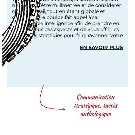
nécessite d’être millimétrée et de considérer
chaque détail, tout en étant globale et
cohérente. Le poulpe fait appel à sa
remarquable intelligence afin de prendre en
compte tous ces aspects et de vous offrir les
meilleures stratégies pour faire rayonner votre
identité.
:
EN SAVOIR PLUS
COM
&
BRA
STR
Communication
stratégique, succès
anthologique