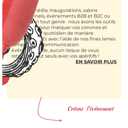
Ambient média, inaugurations, salons
professionnels, événements B2B et B2C ou
festivités en tout genre : nous avons les outils
nécessaires pour marquer vos convives et
impacter leur quotidien de manière
surprenante. Et avec l’aide de nos fines lames
rompues à la communication
événementielle, aucun risque de vous
retrouver tout seuls avec vos apéritifs !
:
EN SAVOIR PLUS
EVE
COM
Créons l’événement