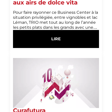
aux airs de dolce vita
Pour faire rayonner ce Business Center à la
situation privilégiée, entre vignobles et lac
Léman, TRIO met tout au long de l’année
les petits plats dans les grands avec une…
LIRE
:
A-
ONE,
LE
BUSINESS
CENTER
AUX
AIRS
DE
DOLCE
VITA
Curafutura