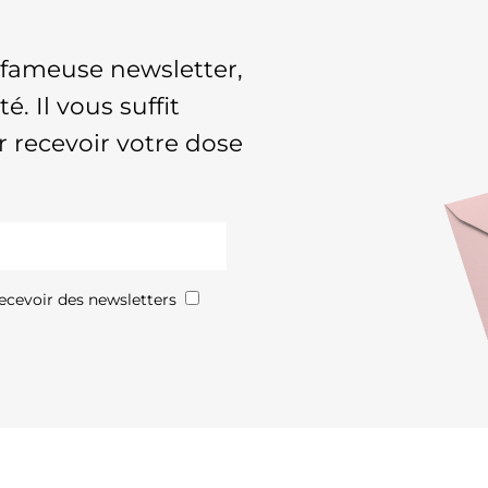
O
N
P
e fameuse newsletter,
L
é. Il vous suffit
O
N
r recevoir votre dose
G
É
D
A
N
S
L
 recevoir des newsletters
’
E
S
P
R
I
T
D
E