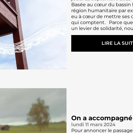
Basée au cœur du bassin 
région humanitaire par ex
eu à cœur de mettre ses 
qui comptent. Parce que 
un levier de solidarité, no
LIRE LA SUI
:
C
O
M
M
U
N
I
C
A
T
I
On a accompagné l
O
lundi 11 mars 2024
N
Pour annoncer le passage d