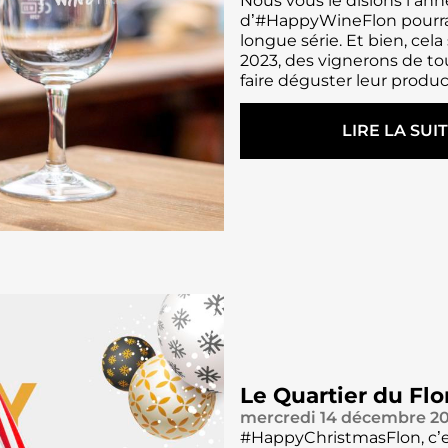
Nous vous le disions l’anné
G
G
O
d’#HappyWineFlon pourrai
N
E
longue série. Et bien, cela
E
R
2023, des vignerons de to
M
L
faire déguster leur produc
A
E
Î
S
T
C
LIRE LA SUI
R
H
:
E
O
H
D
S
A
E
E
P
C
S
P
H
Y
A
W
I
I
S
N
E
F
L
Le Quartier du Flo
O
mercredi 14 décembre 2
N
#HappyChristmasFlon, c’e
–