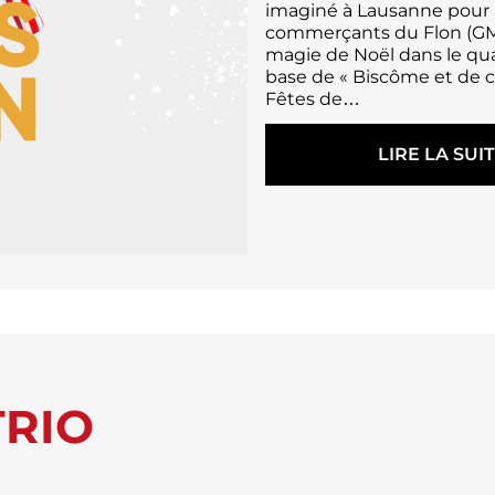
imaginé à Lausanne pour
Ç
commerçants du Flon (GMR
A
magie de Noël dans le quar
D
base de « Biscôme et de 
É
Fêtes de…
G
U
S
LIRE LA SUI
T
:
E
L
A
E
U
Q
F
U
L
A
O
R
N
T
I
E
R
TRIO
D
U
F
L