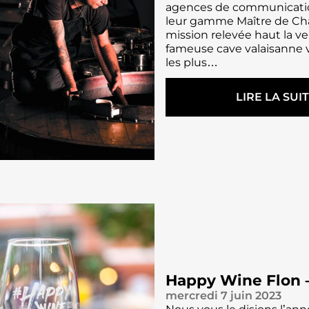
L
agences de communication
E
E
leur gamme Maître de Chai
R
S
mission relevée haut la ve
V
“
fameuse cave valaisanne
I
A
les plus…
C
D
E
I
D
LIRE LA SUI
O
E
S
:
C
”
P
E
D
R
U
E
O
X
L
V
Q
A
I
U
F
N
I
M
S
F
À
–
O
L
C
N
A
A
T
R
M
B
Happy Wine Flon –
A
P
O
D
mercredi 7 juin 2023
A
U
I