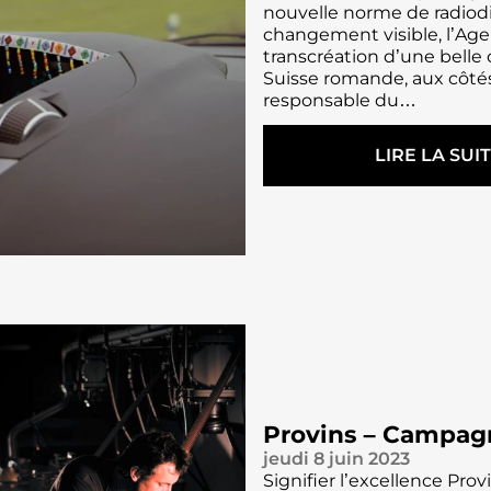
E
nouvelle norme de radiodi
N
changement visible, l’Agenc
G
transcréation d’une belle
A
Suisse romande, aux côtés
G
responsable du…
É
E
LIRE LA SUI
:
L
:
’
O
A
N
G
A
E
A
N
C
C
C
E
O
T
M
R
P
I
A
O
G
Provins – Campagn
A
N
jeudi 8 juin 2023
U
É
Signifier l’excellence Pro
S